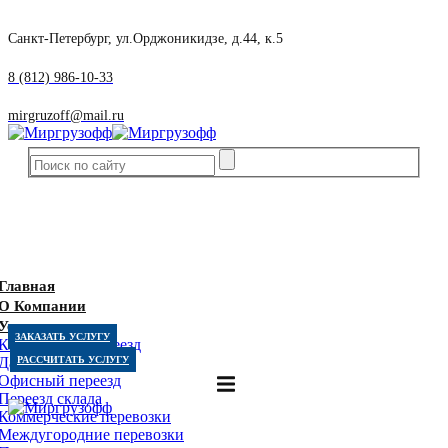
Санкт-Петербург, ул.Орджоникидзе, д.44, к.5
8 (812) 986-10-33
mirgruzoff@mail.ru
Главная
О Компании
Услуги
ЗАКАЗАТЬ УСЛУГУ
Квартирный переезд
Дачный переезд
РАССЧИТАТЬ УСЛУГУ
Офисный переезд
Переезд склада
Коммерческие перевозки
Междугородние перевозки