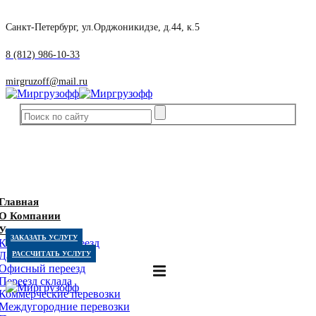
Санкт-Петербург, ул.Орджоникидзе, д.44, к.5
8 (812) 986-10-33
mirgruzoff@mail.ru
Главная
О Компании
Услуги
ЗАКАЗАТЬ УСЛУГУ
Квартирный переезд
Дачный переезд
РАССЧИТАТЬ УСЛУГУ
Офисный переезд
Переезд склада
Коммерческие перевозки
Междугородние перевозки