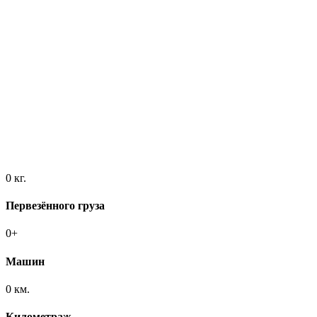
0
кг.
Первезённого груза
0
+
Машин
0
км.
Километраж