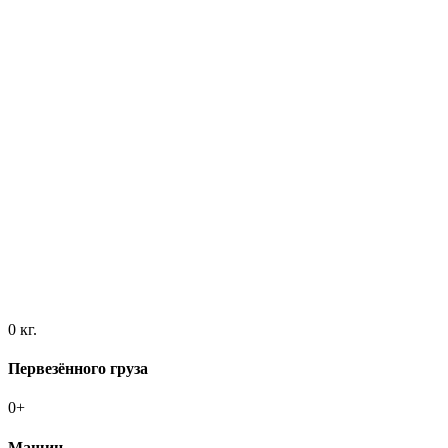
0
кг.
Первезённого груза
0
+
Машин