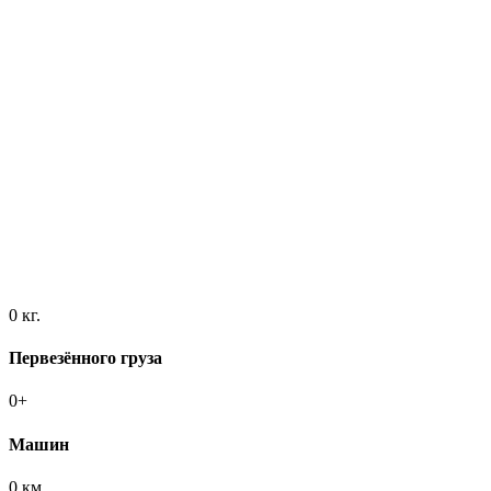
0
кг.
Первезённого груза
0
+
Машин
0
км.