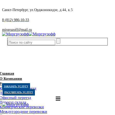
Санкт-Петербург, ул.Орджоникидзе, д.44, к.5
8 (812) 986-10-33
mirgruzoff@mail.ru
Главная
О Компании
Услуги
ЗАКАЗАТЬ УСЛУГУ
Квартирный переезд
Дачный переезд
РАССЧИТАТЬ УСЛУГУ
Офисный переезд
Переезд склада
Коммерческие перевозки
Междугородние перевозки