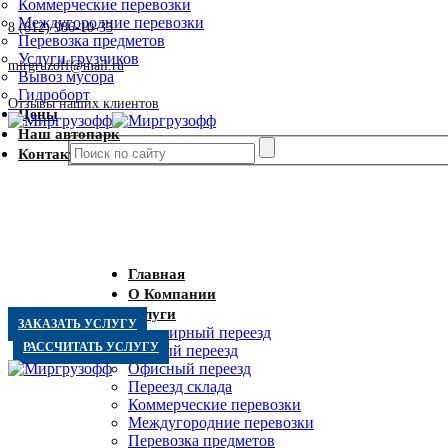
Коммерческие перевозки
Междугородние перевозки
8 (812) 986-10-33
Перевозка предметов
Услуги грузчиков
mirgruzoff@mail.ru
Вывоз мусора
Гидроборт
Отзывы наших клиентов
Цены
Наш автопарк
Контакты
Главная
О Компании
Услуги
ЗАКАЗАТЬ УСЛУГУ
Квартирный переезд
РАССЧИТАТЬ УСЛУГУ
Дачный переезд
Офисный переезд
Переезд склада
Коммерческие перевозки
Междугородние перевозки
Перевозка предметов