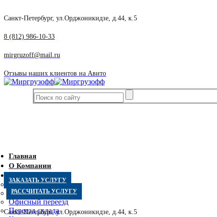
Санкт-Петербург, ул.Орджоникидзе, д.44, к.5
8 (812) 986-10-33
mirgruzoff@mail.ru
Отзывы наших клиентов на Авито
Главная
О Компании
Услуги
ЗАКАЗАТЬ УСЛУГУ
Квартирный переезд
РАССЧИТАТЬ УСЛУГУ
Дачный переезд
Офисный переезд
Переезд склада
Санкт-Петербург, ул.Орджоникидзе, д.44, к.5