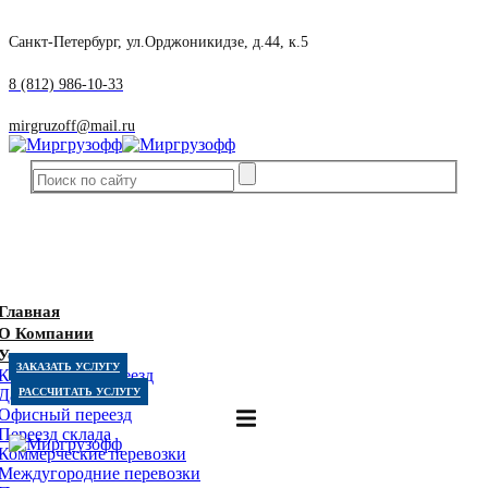
Санкт-Петербург, ул.Орджоникидзе, д.44, к.5
8 (812) 986-10-33
mirgruzoff@mail.ru
Главная
О Компании
Услуги
ЗАКАЗАТЬ УСЛУГУ
Квартирный переезд
Дачный переезд
РАССЧИТАТЬ УСЛУГУ
Офисный переезд
Переезд склада
Коммерческие перевозки
Междугородние перевозки