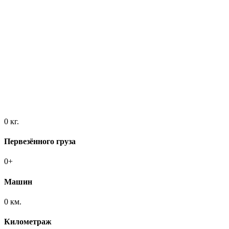
0
кг.
Первезённого груза
0
+
Машин
0
км.
Километраж