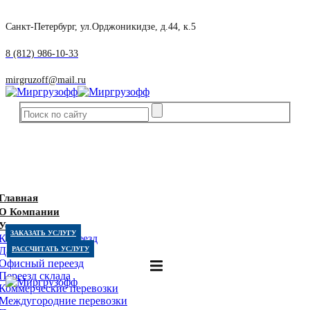
Санкт-Петербург, ул.Орджоникидзе, д.44, к.5
8 (812) 986-10-33
mirgruzoff@mail.ru
Главная
О Компании
Услуги
ЗАКАЗАТЬ УСЛУГУ
Квартирный переезд
Дачный переезд
РАССЧИТАТЬ УСЛУГУ
Офисный переезд
Переезд склада
Коммерческие перевозки
Междугородние перевозки