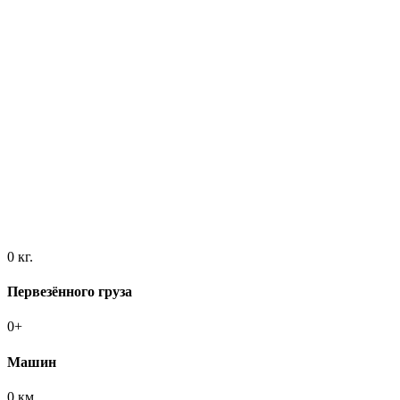
0
кг.
Первезённого груза
0
+
Машин
0
км.