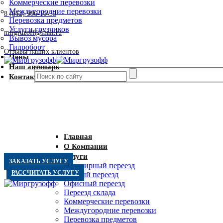
Коммерческие перевозки
Междугородние перевозки
8 (812) 986-10-33
Перевозка предметов
Услуги грузчиков
mirgruzoff@mail.ru
Вывоз мусора
Гидроборт
Отзывы наших клиентов
Цены
Наш автопарк
Контакты
Главная
О Компании
Услуги
ЗАКАЗАТЬ УСЛУГУ
Квартирный переезд
РАССЧИТАТЬ УСЛУГУ
Дачный переезд
Офисный переезд
Переезд склада
Коммерческие перевозки
Междугородние перевозки
Перевозка предметов