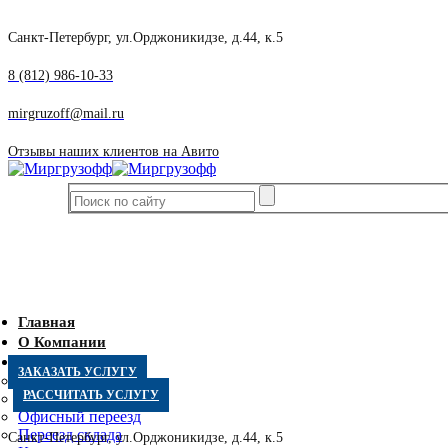
Санкт-Петербург, ул.Орджоникидзе, д.44, к.5
8 (812) 986-10-33
mirgruzoff@mail.ru
Отзывы наших клиентов на Авито
Главная
О Компании
Услуги
ЗАКАЗАТЬ УСЛУГУ
Квартирный переезд
РАССЧИТАТЬ УСЛУГУ
Дачный переезд
Офисный переезд
Переезд склада
Санкт-Петербург, ул.Орджоникидзе, д.44, к.5