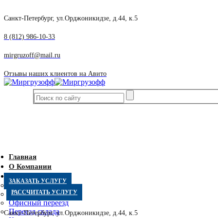
Санкт-Петербург, ул.Орджоникидзе, д.44, к.5
8 (812) 986-10-33
mirgruzoff@mail.ru
Отзывы наших клиентов на Авито
Главная
О Компании
Услуги
ЗАКАЗАТЬ УСЛУГУ
Квартирный переезд
РАССЧИТАТЬ УСЛУГУ
Дачный переезд
Офисный переезд
Переезд склада
Санкт-Петербург, ул.Орджоникидзе, д.44, к.5