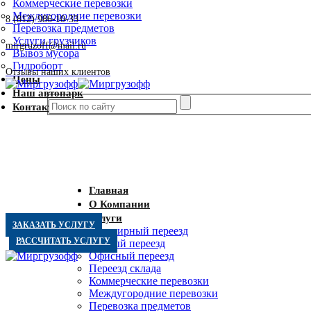
Коммерческие перевозки
Междугородние перевозки
8 (812) 986-10-33
Перевозка предметов
Услуги грузчиков
mirgruzoff@mail.ru
Вывоз мусора
Гидроборт
Отзывы наших клиентов
Цены
Наш автопарк
Контакты
Главная
О Компании
Услуги
ЗАКАЗАТЬ УСЛУГУ
Квартирный переезд
РАССЧИТАТЬ УСЛУГУ
Дачный переезд
Офисный переезд
Переезд склада
Коммерческие перевозки
Междугородние перевозки
Перевозка предметов