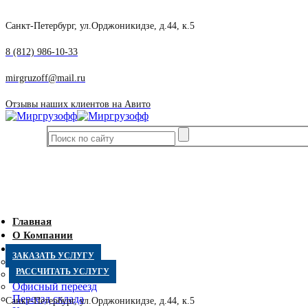
Санкт-Петербург, ул.Орджоникидзе, д.44, к.5
8 (812) 986-10-33
mirgruzoff@mail.ru
Отзывы наших клиентов на Авито
Главная
О Компании
Услуги
ЗАКАЗАТЬ УСЛУГУ
Квартирный переезд
РАССЧИТАТЬ УСЛУГУ
Дачный переезд
Офисный переезд
Переезд склада
Санкт-Петербург, ул.Орджоникидзе, д.44, к.5