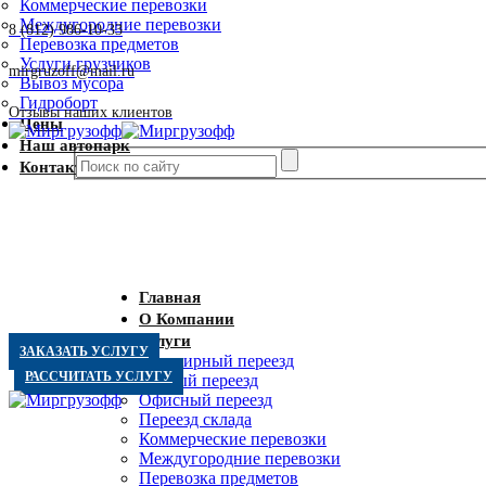
Коммерческие перевозки
Междугородние перевозки
8 (812) 986-10-33
Перевозка предметов
Услуги грузчиков
mirgruzoff@mail.ru
Вывоз мусора
Гидроборт
Отзывы наших клиентов
Цены
Наш автопарк
Контакты
Главная
О Компании
Услуги
ЗАКАЗАТЬ УСЛУГУ
Квартирный переезд
РАССЧИТАТЬ УСЛУГУ
Дачный переезд
Офисный переезд
Переезд склада
Коммерческие перевозки
Междугородние перевозки
Перевозка предметов