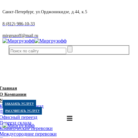
Санкт-Петербург, ул.Орджоникидзе, д.44, к.5
8 (812) 986-10-33
mirgruzoff@mail.ru
Главная
О Компании
Услуги
ЗАКАЗАТЬ УСЛУГУ
Квартирный переезд
Дачный переезд
РАССЧИТАТЬ УСЛУГУ
Офисный переезд
Переезд склада
Коммерческие перевозки
Междугородние перевозки