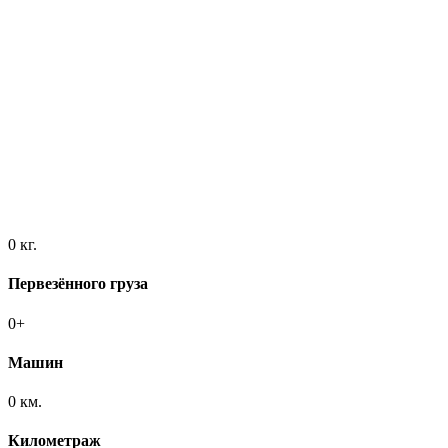
0
кг.
Первезённого груза
0
+
Машин
0
км.
Километраж