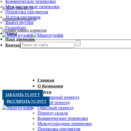
Коммерческие перевозки
Междугородние перевозки
8 (812) 986-10-33
Перевозка предметов
Услуги грузчиков
mirgruzoff@mail.ru
Вывоз мусора
Гидроборт
Отзывы наших клиентов
Цены
Наш автопарк
Контакты
Главная
О Компании
Услуги
ЗАКАЗАТЬ УСЛУГУ
Квартирный переезд
РАССЧИТАТЬ УСЛУГУ
Дачный переезд
Офисный переезд
Переезд склада
Коммерческие перевозки
Междугородние перевозки
Перевозка предметов