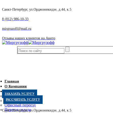
Санкт-Петербург, ул.Орджоникидзе, д.44, к.5
8 (812) 986-10-33
mirgruzoff@mail.ru
Отзывы наших клиентов на Авито
Главная
О Компании
Услуги
ЗАКАЗАТЬ УСЛУГУ
Квартирный переезд
РАССЧИТАТЬ УСЛУГУ
Дачный переезд
Офисный переезд
Переезд склада
Санкт-Петербург, ул.Орджоникидзе, д.44, к.5